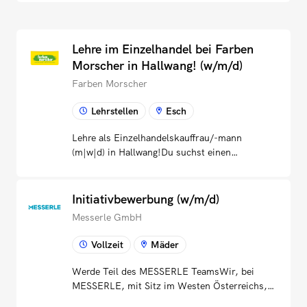
Lehre im Einzelhandel bei Farben
Morscher in Hallwang! (w/m/d)
Farben Morscher
Lehrstellen
Esch
Lehre als Einzelhandelskauffrau/-mann
(m|w|d) in Hallwang!Du suchst einen
Lehrberuf, der bunt, vielseitig und echt ist?Du
arbeitest gern im Team, bist freundlich im
Umgang und gehst offen auf Menschen zu?
Initiativbewerbung (w/m/d)
Dann bist du bei uns genau richtig!Wir
Messerle GmbH
"Morschers" sind ein bunter Haufen – und das
ist gut so:Wir mögen es höflich und freundlich
Vollzeit
Mäder
untereinander.Wir arbeiten gern im Team – auf
Augenhöhe und mit Handschlagqualität.Wir
Werde Teil des MESSERLE TeamsWir, bei
legen Wert auf Sicherheit – für Menschen,
MESSERLE, mit Sitz im Westen Österreichs,
Umwelt und Arbeitsplätze.Wir sind „Familie“
tief verwurzelt in der Region, sehen uns nicht