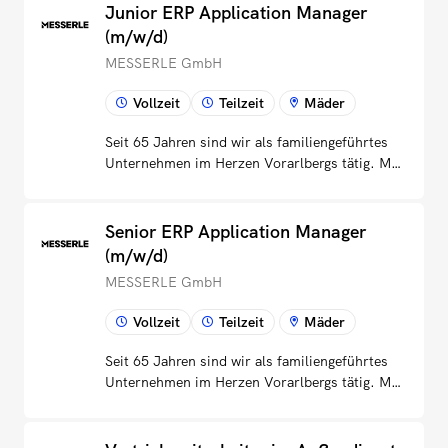
Junior ERP Application Manager
(m/w/d)
MESSERLE GmbH
Vollzeit
Teilzeit
Mäder
Seit 65 Jahren sind wir als familiengeführtes
Unternehmen im Herzen Vorarlbergs tätig. Mit
innovativen Lösungen für den
Lebensmittelhandel und den Take-Away-
Bereich gestalten wir aktiv eine nachhaltige
Senior ERP Application Manager
Zukunft.Du hast bereits erste Berufserfahrung
(m/w/d)
im ERP- oder IT-Umfeld gesammelt und
MESSERLE GmbH
möchtest den nächsten Schritt gehen? Dann
werde Teil unseres IT-Teams und übernimm
Vollzeit
Teilzeit
Mäder
eine aktive Rolle bei der Weiterentwicklung
unserer ERP- und IT-Landschaft.Deine
Seit 65 Jahren sind wir als familiengeführtes
AufgabenMitarbeit in der Betreuung,
Unternehmen im Herzen Vorarlbergs tätig. Mit
Administration und Weiterentwicklung unseres
innovativen Lösungen für den
ERP-Systems Infor LNAnalyse und
Lebensmittelhandel und den Take-Away-
Optimierung von
Bereich gestalten wir aktiv eine nachhaltige