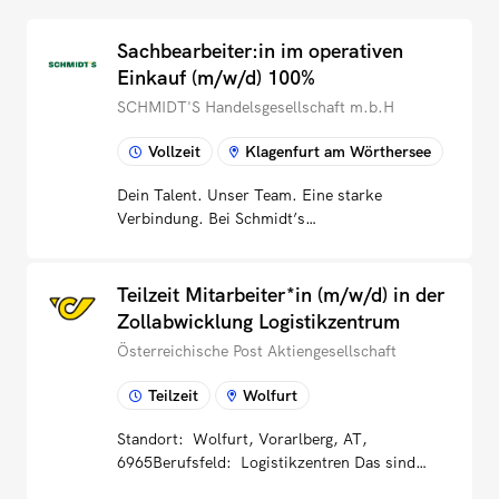
Sachbearbeiter:in im operativen
Einkauf (m/w/d) 100%
SCHMIDT'S Handelsgesellschaft m.b.H
Vollzeit
Klagenfurt am Wörthersee
Dein Talent. Unser Team. Eine starke
Verbindung. Bei Schmidt’s
Handelsgesellschaft mbH gestaltest du jeden
Tag mit, dass Kund:innen genau das
bekommen, was sie brauchen – zur richtigen
Teilzeit Mitarbeiter*in (m/w/d) in der
Zeit, in der richtigen Qualität. Im operativen
Zollabwicklung Logistikzentrum
Einkauf bist du die Verbindung zwischen
Österreichische Post Aktiengesellschaft
Vertrieb und Lieferanten und sorgst dafür,
dass alles reibungslos zusammenläuft.Deine
Teilzeit
Wolfurt
VerantwortungAktive Mitarbeit im gesamten
EinkaufsprozessEnge, lösungsorientierte
Standort: Wolfurt, Vorarlberg, AT,
Zusammenarbeit mit dem VertriebArbeiten am
6965Berufsfeld: Logistikzentren Das sind
PC mit unseren Programmen und MS Office
wirDich zeichnet hohe Eigenmotivation zum