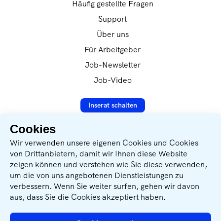
Fragen? Wenden Sie sich gerne an Frau
Häufig gestellte Fragen
im Zentralbereich Personal der Binderholz
Veranstaltungsbranche sowie ein gutes Gespür
Marielle Filler, MSc aus unserem Recruiting-
GmbH in Fügen, Österreich,
Support
für Kundenbedürfnisse runden dein Profil ab.
Team.
verarbeitet.Referenznummer: HA-0052
Über uns
Für Arbeitgeber
Job-Newsletter
Job-Video
Inserat schalten
Cookies
Datenverarbeitung nach
Wir verwenden unsere eigenen Cookies und Cookies
DSVGO-Verordnung
von Drittanbietern, damit wir Ihnen diese Website
zeigen können und verstehen wie Sie diese verwenden,
Sichere SSL-Verschlüsselung
um die von uns angebotenen Dienstleistungen zu
verbessern. Wenn Sie weiter surfen, gehen wir davon
Wir unterstützen: Geben für Leben
aus, dass Sie die Cookies akzeptiert haben.