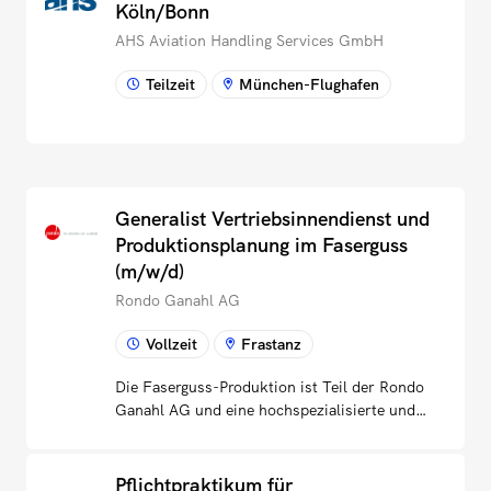
Köln/Bonn
AHS Aviation Handling Services GmbH
Teilzeit
München-Flughafen
Generalist Vertriebsinnendienst und
Produktionsplanung im Faserguss
(m/w/d)
Rondo Ganahl AG
Vollzeit
Frastanz
Die Faserguss-Produktion ist Teil der Rondo
Ganahl AG und eine hochspezialisierte und
eigenständig agierende Organisationseinheit
mit hoher Eigenverantwortung und kurzen
Abstimmungswegen.Eine enge
Pflichtpraktikum für