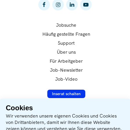
MitgliedsbetriebeOrganisatorische, personelle
und finanzielle Verantwortung der
Fachgruppen/FachvertretungenProaktive
Interessenvertretung und
Jobsuche
ÖffentlichkeitsarbeitMarketing und
Mediaplanung der Sparte HandelEntwicklung
Häufig gestellte Fragen
und Umsetzung von zielgruppengerechten
Support
Kommunikationsmaßnahmen, Service- und
Bildungsangeboten sowie markt-
Über uns
und zukunftsorientierten
Für Arbeitgeber
BranchenkonzeptenKoordinierung und Leitung
von Ausschüssen und ArbeitsgruppenPlanung,
Job-Newsletter
Koordination und Durchführung von
Job-Video
VeranstaltungenDas zeichnet Sie
aus: Dynamische, kreative, innovative
Inserat schalten
Persönlichkeit mit
UnternehmergeistJuristischer oder
betriebswirtschaftlicher Background von
Cookies
VorteilHohe Kunden- und Serviceorientierung
Datenverarbeitung nach
Wir verwenden unsere eigenen Cookies und Cookies
in der Beratung und
DSVGO-Verordnung
von Drittanbietern, damit wir Ihnen diese Website
InteressenvertretungPraktische Erfahrung im
zeigen können und verstehen wie Sie diese verwenden,