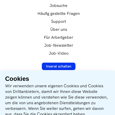
Jobsuche
Häufig gestellte Fragen
Support
Über uns
Für Arbeitgeber
Job-Newsletter
Job-Video
Inserat schalten
Cookies
Datenverarbeitung nach
Wir verwenden unsere eigenen Cookies und Cookies
DSVGO-Verordnung
von Drittanbietern, damit wir Ihnen diese Website
zeigen können und verstehen wie Sie diese verwenden,
Sichere SSL-Verschlüsselung
um die von uns angebotenen Dienstleistungen zu
verbessern. Wenn Sie weiter surfen, gehen wir davon
Wir unterstützen: Geben für Leben
aus, dass Sie die Cookies akzeptiert haben.