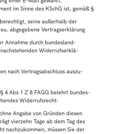
ung einer E-Mail gewahrt.
sument im Sinne des KSchG ist, gemäß §
berechtigt, seine außerhalb der
.eu. abgegebene Vertragserklärung
gter Annahme durch bundesland-
 nachstehenden Widerrufserklä-
Tagen nach Vertragsabschluss auszu-
§ 4 Abs 1 Z 8 FAGG belehrt bundes-
ehendes Widerrufsrecht:
n ohne Angabe von Gründen diesen
trägt vierzehn Tage ab dem Tag des
cht nachzukommen, müssen Sie der