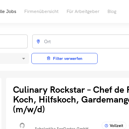
lle Jobs
Firmenübersicht
Für Arbeitgeber
Blog
Filter verwerfen
Culinary Rockstar – Chef de P
Koch, Hilfskoch, Gardemang
(m/w/d)
Vollzeit
Scholastika SeeGastro GmbH