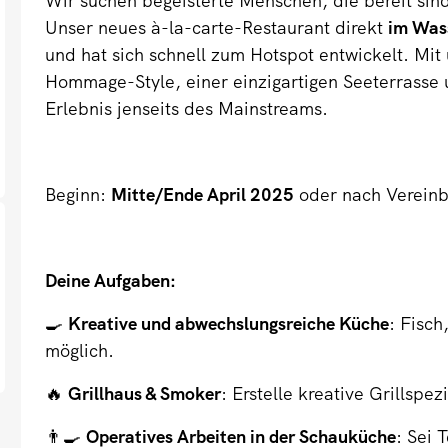
Wir suchen begeisterte Menschen, die bereit si
Unser neues à-la-carte-Restaurant direkt
im Was
und hat sich schnell zum Hotspot entwickelt. Mit
Hommage-Style, einer einzigartigen Seeterrasse 
Erlebnis jenseits des Mainstreams.
Beginn:
Mitte/Ende April 2025
oder nach Vereinb
Deine Aufgaben:
🍳
Kreative und abwechslungsreiche Küche
: Fisch
möglich.
🔥
Grillhaus & Smoker
: Erstelle kreative Grillsp
👨‍🍳
Operatives Arbeiten in der Schauküche
: Sei 