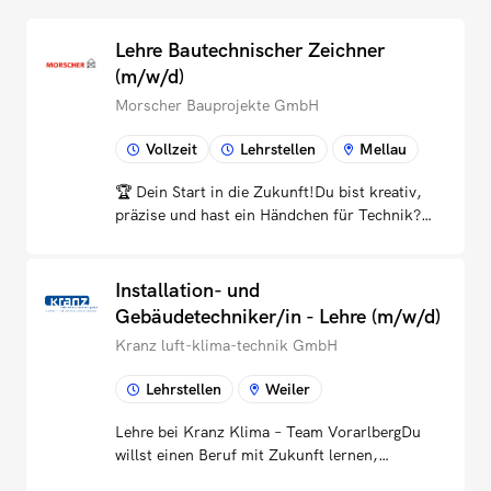
Lehre Bautechnischer Zeichner
(m/w/d)
Morscher Bauprojekte GmbH
Vollzeit
Lehrstellen
Mellau
🏆 Dein Start in die Zukunft!Du bist kreativ,
präzise und hast ein Händchen für Technik?
Dann werde Bautechnische:r Zeichner:in und
gestalte die Bauprojekte von morgen! 🚀📐
Was du lernst:🔹 Erstellen von Plänen und
Installation- und
Zeichnungen für Bauprojekte🔹 Umgang mit
Gebäudetechniker/in - Lehre (m/w/d)
moderner CAD-Software🔹 Zusammenarbeit
Kranz luft-klima-technik GmbH
mit Architekt:innen, Bauleiter:innen und
anderen Fachkräften🔹 Technische
Lehrstellen
Weiler
Berechnungen und Materialplanung🎓 Was du
mitbringst:✅ Interesse an Technik, Bauwesen
Lehre bei Kranz Klima – Team VorarlbergDu
und Architektur✅ Sorgfältiges Arbeiten und
willst einen Beruf mit Zukunft lernen,
ein gutes räumliches Vorstellungsvermögen✅
arbeitest gerne mit deinen Händen und