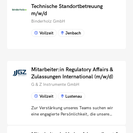
Technische Standortbetreuung
m/w/d
Binderholz GmbH
Vollzeit
Jenbach
Mitarbeiter:in Regulatory Affairs &
Zulassungen International (m/w/d)
G & Z Instrumente GmbH
Vollzeit
Lustenau
Zur Verstärkung unseres Teams suchen wir
eine engagierte Persönlichkeit, die unsere
internationalen Zulassungs- und
Registrierungsprozesse von Medizinprodukten
begleitet und weiterentwickelt. Deine