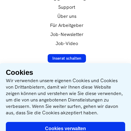
Teamdiverse Mitarbeitervergünstigungen (z.B.
LieferantenAnlagentechnik zur Umsetzung
Essenszuschuss)flexible Arbeitszeiten durch
Support
automatisierter VerpackungslösungenDu
Gleitzeitmodellexklusive Würth-
hast...eine abgeschlossene technische
Über uns
MitarbeiterrabatteBewegung ist
Ausbildung oder ein Studium im Bereich
Für Arbeitgeber
Herausforderung und Freude zugleich.
Verpackungstechnik, Logistik, Maschinenbau,
Willkommen bei GRASS!GRASS GmbH, im
Produktionstechnik oder einer vergleichbaren
Job-Newsletter
Schlatt 10, 6845 Hohenems, ÖsterreichDas
Fachrichtungmehrjährige Berufserfahrung in
Job-Video
Dienstverhältnis unterliegt dem
den Bereichen Verpackung, Produktion oder
Kollektivvertrag für die Eisen- und
LogistikErfahrung mit Transport-, Artikel-
Metallerzeugende Industrie. Das tatsächliche
Inserat schalten
oder Intralogistikverpackungenein gutes
Gehalt liegt über KV und ergibt sich aus
Verständnis für automatisierte
Qualifikation sowie Berufserfahrung und
Verpackungslösungen und
Cookies
orientiert sich am Vorarlberger Arbeitsmarkt.
Materialflussprozesseeine strukturierte,
Datenverarbeitung nach
Wir verwenden unsere eigenen Cookies und Cookies
analytische und eigenverantwortliche
DSVGO-Verordnung
von Drittanbietern, damit wir Ihnen diese Website
Arbeitsweiseausgeprägte
zeigen können und verstehen wie Sie diese verwenden,
Kommunikationsstärke sowie ein
Sichere SSL-Verschlüsselung
um die von uns angebotenen Dienstleistungen zu
ganzheitliches Verständnis für technische,
verbessern. Wenn Sie weiter surfen, gehen wir davon
logistische und wirtschaftliche
Wir unterstützen: Geben für Leben
aus, dass Sie die Cookies akzeptiert haben.
ZusammenhängeDurchsetzungsvermögen und
Freude an der Zusammenarbeit mit
unterschiedlichen FachbereichenWir
Cookies verwalten