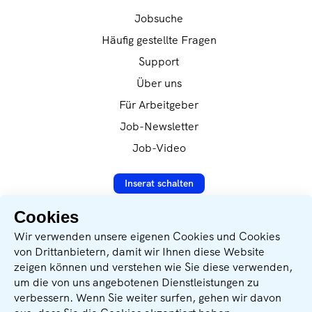
Unternehmen, unsere Produkte und die
Jobsuche
ausgeschriebene Stelle näher vor. Wir freuen
uns, dich kennen zu lernen.Deine
Häufig gestellte Fragen
Ansprechpartnerin ist Tanja Gassner.
Support
Über uns
Für Arbeitgeber
Job-Newsletter
Job-Video
Inserat schalten
Cookies
Datenverarbeitung nach
Wir verwenden unsere eigenen Cookies und Cookies
DSVGO-Verordnung
von Drittanbietern, damit wir Ihnen diese Website
zeigen können und verstehen wie Sie diese verwenden,
Sichere SSL-Verschlüsselung
um die von uns angebotenen Dienstleistungen zu
verbessern. Wenn Sie weiter surfen, gehen wir davon
Wir unterstützen: Geben für Leben