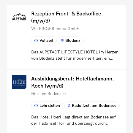
Rezeption Front- & Backoffice
(m/w/d)
WILFINGER Immo GmbH
Vollzeit
Bludenz
Das ALPSTADT LIFESTYLE HOTEL im Herzen
von Bludenz steht für modernes Flair, ein
herzliches Miteinander und echte
Gastfreundschaft. Gemeinsam mit dem
benachbarten Fohren-Center und dem
Ausbildungsberuf: Hotelfachmann,
Wirtshaus Kohldampf bieten wir unseren
Koch (w/m/d)
Gästen aus aller Welt ein einzigartiges
Höri am Bodensee
Erlebnis.Um unserem Team und unseren
Gästen den besten Service zu bieten, suchen
Lehrstellen
Radolfzell am Bodensee
wir ab sofort Verstärkung!Wir suchen dich
als: Mitarbeiter:in Front- & Backoffice
Das Hotel Hoeri liegt direkt am Bodensee auf
(m/w/d)Jahresstelle in Vollzeit | Ab sofortDas
der Halbinsel Höri und überzeugt durch
bringst du mit:Erfahrung & Ausbildung:
familiäre Atmosphäre, individuelle Zimmer,